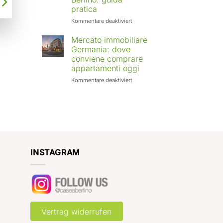
Europa:
pratica
città
in
für
Kommentare deaktiviert
crescita
Affittare
e
casa
Mercato immobiliare
rendimenti
a
Germania: dove
attesi
Berlino
conviene comprare
con
appartamenti oggi
Case
a
für
Kommentare deaktiviert
Berlino:
Mercato
guida
immobiliare
pratica
Germania:
dove
conviene
comprare
appartamenti
oggi
INSTAGRAM
Vertrag widerrufen