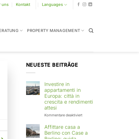
r uns
Kontakt
Languages
ERATUNG
PROPERTY MANAGEMENT
NEUESTE BEITRÄGE
Investire in
appartamenti in
Europa: città in
crescita e rendimenti
attesi
für
Kommentare deaktiviert
Investire
in
Affittare casa a
appartamenti
Berlino con Case a
in
Berlino: guida