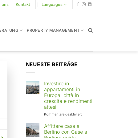
r uns
Kontakt
Languages
ERATUNG
PROPERTY MANAGEMENT
NEUESTE BEITRÄGE
Investire in
appartamenti in
Europa: città in
crescita e rendimenti
attesi
für
Kommentare deaktiviert
Investire
in
Affittare casa a
appartamenti
Berlino con Case a
in
Berlino: guida