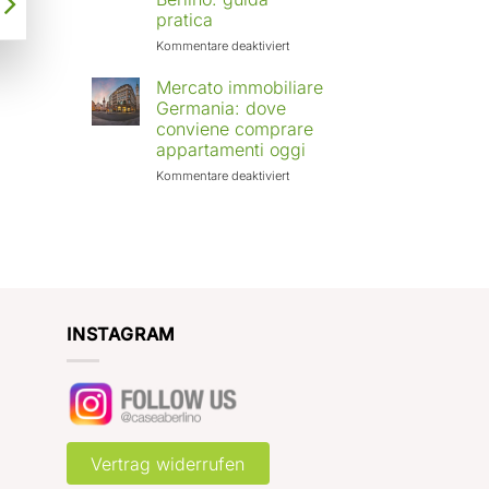
Europa:
pratica
città
in
für
Kommentare deaktiviert
crescita
Affittare
e
casa
Mercato immobiliare
rendimenti
a
Germania: dove
attesi
Berlino
conviene comprare
con
appartamenti oggi
Case
a
für
Kommentare deaktiviert
Berlino:
Mercato
guida
immobiliare
pratica
Germania:
dove
conviene
comprare
appartamenti
oggi
INSTAGRAM
Vertrag widerrufen