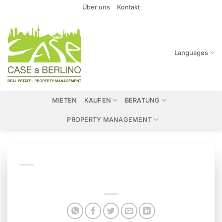
Zum
Über uns
Kontakt
Inhalt
springen
Languages
MIETEN
KAUFEN
BERATUNG
PROPERTY MANAGEMENT