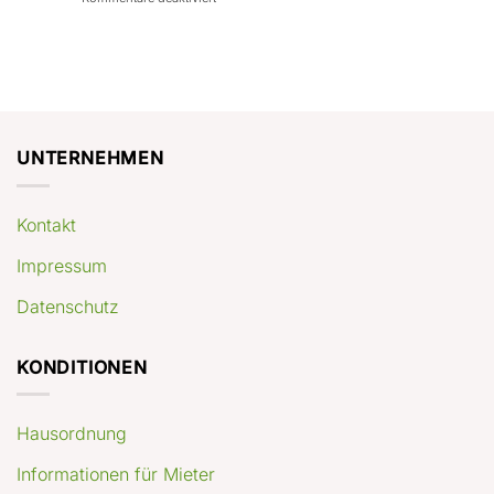
con
rendimenti
Mercato
Case
attesi
immobiliare
a
Germania:
Berlino:
dove
guida
conviene
pratica
comprare
appartamenti
oggi
UNTERNEHMEN
Kontakt
Impressum
Datenschutz
KONDITIONEN
Hausordnung
Informationen für Mieter