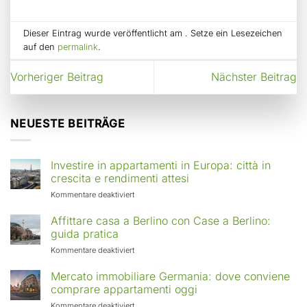
Dieser Eintrag wurde veröffentlicht am . Setze ein Lesezeichen
auf den
permalink
.
Vorheriger Beitrag
Nächster Beitrag
NEUESTE BEITRÄGE
Investire in appartamenti in Europa: città in
crescita e rendimenti attesi
für
Kommentare deaktiviert
Investire
in
Affittare casa a Berlino con Case a Berlino:
appartamenti
guida pratica
in
für
Kommentare deaktiviert
Europa:
Affittare
città
casa
Mercato immobiliare Germania: dove conviene
in
a
comprare appartamenti oggi
crescita
Berlino
e
für
Kommentare deaktiviert