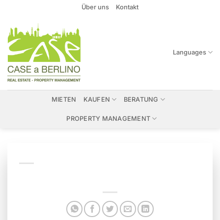
Zum
Über uns
Kontakt
Inhalt
springen
Languages
MIETEN
KAUFEN
BERATUNG
PROPERTY MANAGEMENT