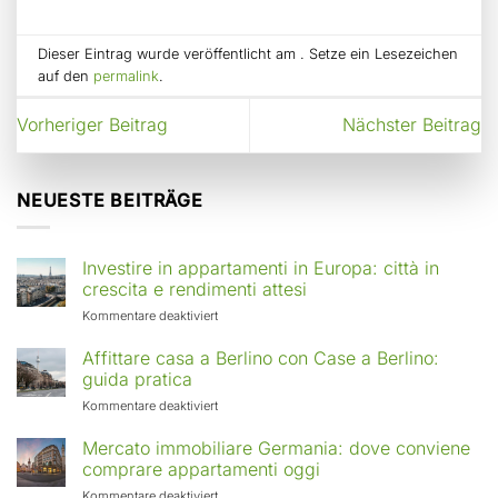
Dieser Eintrag wurde veröffentlicht am . Setze ein Lesezeichen
auf den
permalink
.
Vorheriger Beitrag
Nächster Beitrag
NEUESTE BEITRÄGE
Investire in appartamenti in Europa: città in
crescita e rendimenti attesi
für
Kommentare deaktiviert
Investire
in
Affittare casa a Berlino con Case a Berlino:
appartamenti
guida pratica
in
für
Kommentare deaktiviert
Europa:
Affittare
città
casa
Mercato immobiliare Germania: dove conviene
in
a
comprare appartamenti oggi
crescita
Berlino
e
für
Kommentare deaktiviert