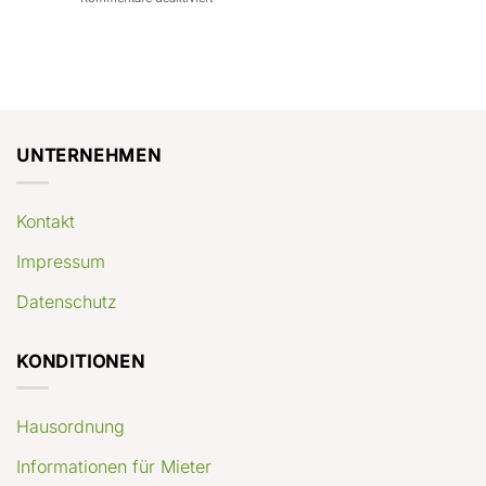
con
rendimenti
Mercato
Case
attesi
immobiliare
a
Germania:
Berlino:
dove
guida
conviene
pratica
comprare
appartamenti
oggi
UNTERNEHMEN
Kontakt
Impressum
Datenschutz
KONDITIONEN
Hausordnung
Informationen für Mieter