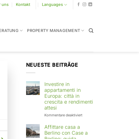
r uns
Kontakt
Languages
ERATUNG
PROPERTY MANAGEMENT
NEUESTE BEITRÄGE
Investire in
appartamenti in
Europa: città in
crescita e rendimenti
attesi
für
Kommentare deaktiviert
Investire
in
Affittare casa a
appartamenti
Berlino con Case a
in
Berlino: guida