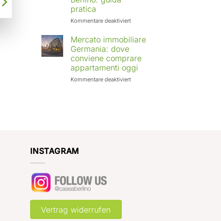
Europa:
pratica
città
in
für
Kommentare deaktiviert
crescita
Affittare
e
casa
Mercato immobiliare
rendimenti
a
Germania: dove
attesi
Berlino
conviene comprare
con
appartamenti oggi
Case
a
für
Kommentare deaktiviert
Berlino:
Mercato
guida
immobiliare
pratica
Germania:
dove
conviene
comprare
appartamenti
oggi
INSTAGRAM
Vertrag widerrufen