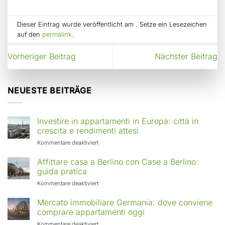
Dieser Eintrag wurde veröffentlicht am . Setze ein Lesezeichen
auf den
permalink
.
Vorheriger Beitrag
Nächster Beitrag
NEUESTE BEITRÄGE
Investire in appartamenti in Europa: città in
crescita e rendimenti attesi
für
Kommentare deaktiviert
Investire
in
Affittare casa a Berlino con Case a Berlino:
appartamenti
guida pratica
in
für
Kommentare deaktiviert
Europa:
Affittare
città
casa
Mercato immobiliare Germania: dove conviene
in
a
comprare appartamenti oggi
crescita
Berlino
e
für
Kommentare deaktiviert