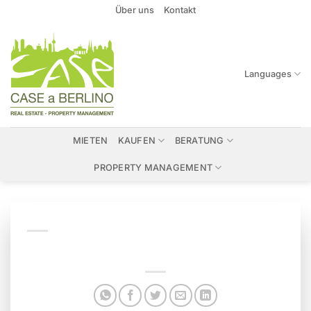
Zum
Über uns
Kontakt
Inhalt
springen
Languages
MIETEN
KAUFEN
BERATUNG
PROPERTY MANAGEMENT