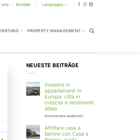
r uns
Kontakt
Languages
ERATUNG
PROPERTY MANAGEMENT
NEUESTE BEITRÄGE
Investire in
appartamenti in
Europa: città in
crescita e rendimenti
attesi
für
Kommentare deaktiviert
Investire
in
Affittare casa a
appartamenti
Berlino con Case a
in
Berlino: guida