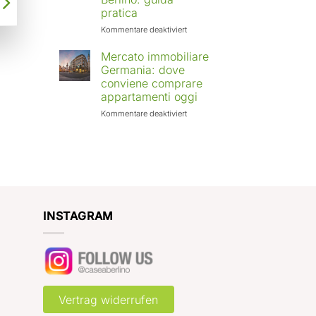
Europa:
pratica
città
in
für
Kommentare deaktiviert
crescita
Affittare
e
casa
Mercato immobiliare
rendimenti
a
Germania: dove
attesi
Berlino
conviene comprare
con
appartamenti oggi
Case
a
für
Kommentare deaktiviert
Berlino:
Mercato
guida
immobiliare
pratica
Germania:
dove
conviene
comprare
appartamenti
oggi
INSTAGRAM
Vertrag widerrufen