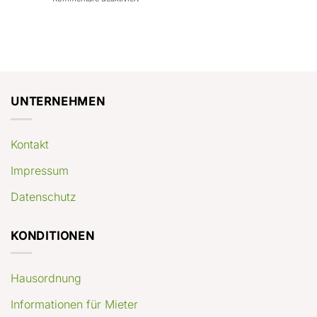
con
rendimenti
Mercato
Case
attesi
immobiliare
a
Germania:
Berlino:
dove
guida
conviene
pratica
comprare
appartamenti
oggi
UNTERNEHMEN
Kontakt
Impressum
Datenschutz
KONDITIONEN
Hausordnung
Informationen für Mieter