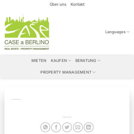
Zum
Über uns
Kontakt
Inhalt
springen
Languages
MIETEN
KAUFEN
BERATUNG
PROPERTY MANAGEMENT