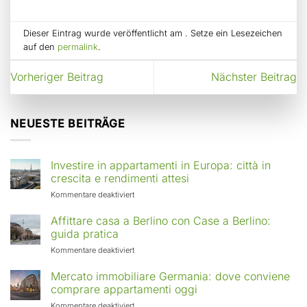
Dieser Eintrag wurde veröffentlicht am . Setze ein Lesezeichen
auf den
permalink
.
Vorheriger Beitrag
Nächster Beitrag
NEUESTE BEITRÄGE
Investire in appartamenti in Europa: città in
crescita e rendimenti attesi
für
Kommentare deaktiviert
Investire
in
Affittare casa a Berlino con Case a Berlino:
appartamenti
guida pratica
in
für
Kommentare deaktiviert
Europa:
Affittare
città
casa
Mercato immobiliare Germania: dove conviene
in
a
comprare appartamenti oggi
crescita
Berlino
e
für
Kommentare deaktiviert