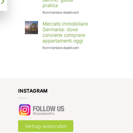
Europa:
pratica
città
in
für
Kommentare deaktiviert
crescita
Affittare
e
casa
Mercato immobiliare
rendimenti
a
Germania: dove
attesi
Berlino
conviene comprare
con
appartamenti oggi
Case
a
für
Kommentare deaktiviert
Berlino:
Mercato
guida
immobiliare
pratica
Germania:
dove
conviene
comprare
appartamenti
oggi
INSTAGRAM
Vertrag widerrufen