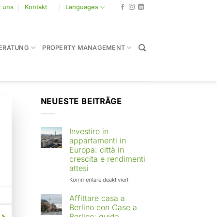
r uns
Kontakt
Languages
ERATUNG
PROPERTY MANAGEMENT
NEUESTE BEITRÄGE
Investire in
appartamenti in
Europa: città in
crescita e rendimenti
attesi
für
Kommentare deaktiviert
Investire
in
Affittare casa a
appartamenti
Berlino con Case a
in
Berlino: guida