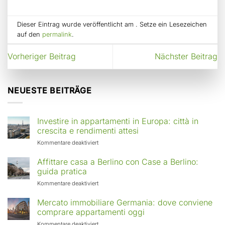
Dieser Eintrag wurde veröffentlicht am . Setze ein Lesezeichen
auf den
permalink
.
Vorheriger Beitrag
Nächster Beitrag
NEUESTE BEITRÄGE
Investire in appartamenti in Europa: città in
crescita e rendimenti attesi
für
Kommentare deaktiviert
Investire
in
Affittare casa a Berlino con Case a Berlino:
appartamenti
guida pratica
in
für
Kommentare deaktiviert
Europa:
Affittare
città
casa
Mercato immobiliare Germania: dove conviene
in
a
comprare appartamenti oggi
crescita
Berlino
e
für
Kommentare deaktiviert