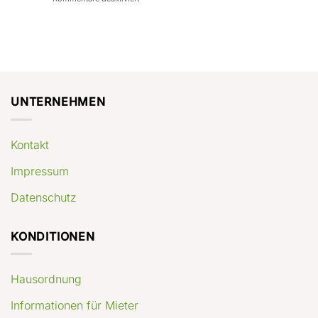
con
rendimenti
Mercato
Case
attesi
immobiliare
a
Germania:
Berlino:
dove
guida
conviene
pratica
comprare
appartamenti
oggi
UNTERNEHMEN
Kontakt
Impressum
Datenschutz
KONDITIONEN
Hausordnung
Informationen für Mieter