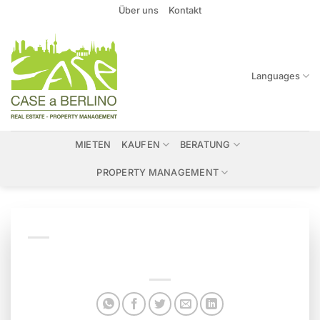
Zum
Über uns
Kontakt
Inhalt
springen
Languages
MIETEN
KAUFEN
BERATUNG
PROPERTY MANAGEMENT