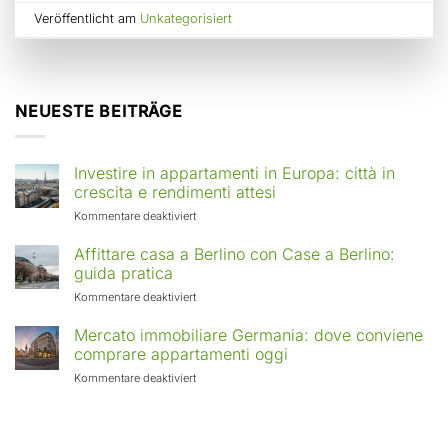
Veröffentlicht am
Unkategorisiert
NEUESTE BEITRÄGE
Investire in appartamenti in Europa: città in
crescita e rendimenti attesi
für
Kommentare deaktiviert
Investire
in
Affittare casa a Berlino con Case a Berlino:
appartamenti
guida pratica
in
für
Kommentare deaktiviert
Europa:
Affittare
città
casa
Mercato immobiliare Germania: dove conviene
in
a
comprare appartamenti oggi
crescita
Berlino
e
für
Kommentare deaktiviert
con
rendimenti
Mercato
Case
attesi
immobiliare
a
Germania:
Berlino:
dove