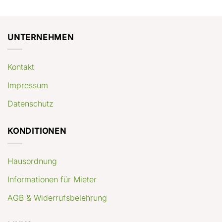
guida
conviene
pratica
comprare
appartamenti
oggi
UNTERNEHMEN
Kontakt
Impressum
Datenschutz
KONDITIONEN
Hausordnung
Informationen für Mieter
AGB & Widerrufsbelehrung