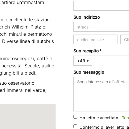
quartiere un’atmosfera
Suo indirizzo
o eccellenti: le stazioni
drich-Wilhelm-Platz o
ochi minuti e permettono
. Diverse linee di autobus
Suo recapito *
numerosi negozi, caffè e
+49
▾
ma necessità. Scuole, asili e
Suo messaggio
iungibili a piedi.
l suo osservatorio
ieri immersi nel verde,
Ho letto e accettato i
Ter
Confermo di aver letto l