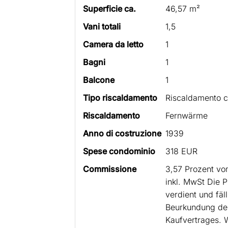
Superficie ca.
46,57 m²
Vani totali
1,5
Camera da letto
1
Bagni
1
Balcone
1
Tipo riscaldamento
Riscaldamento c
Riscaldamento
Fernwärme
Anno di costruzione
1939
Spese condominio
318 EUR
Commissione
3,57 Prozent vo
inkl. MwSt Die Pr
verdient und fäll
Beurkundung des
Kaufvertrages. 