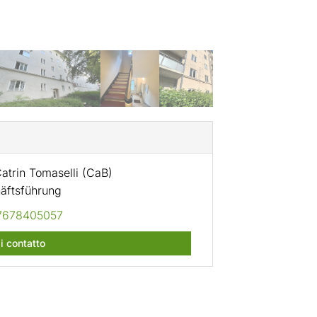
atrin Tomaselli (CaB)
äftsführung
7678405057
i contatto