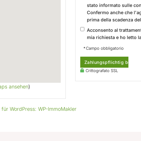
stato informato sulle co
Confermo anche che l'age
prima della scadenza del
Acconsento al trattamento
mia richiesta e ho letto l
* Campo obbligatorio
Zahlungspflichtig bestel
Crittografato SSL
aps ansehen
)
g für WordPress: WP-ImmoMakler