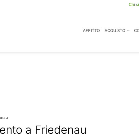
Chi 
AFFITTO
ACQUISTO
C
denau
mento a Friedenau