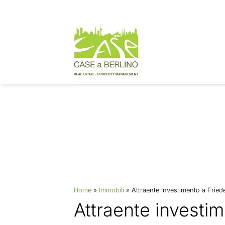
Salta
ai
contenuti
Immobili
Home
»
Immobili
»
Attraente investimento a Frie
Attraente investi